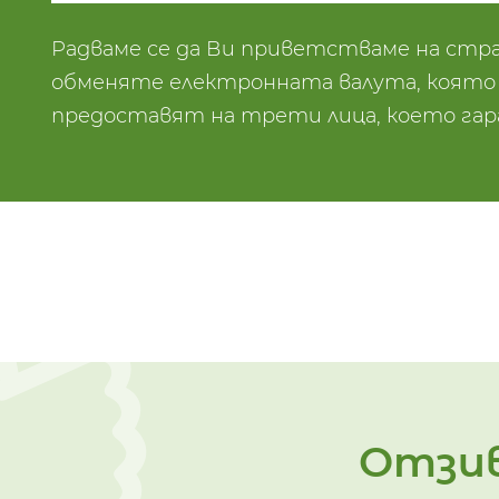
Радваме се да Ви приветстваме на стра
обменяте електронната валута, която В
предоставят на трети лица, което га
Отзив