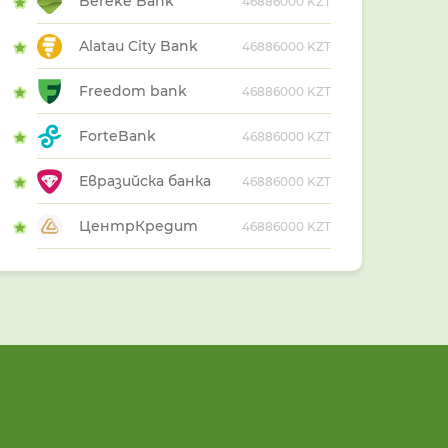
Bereke Bank
46886000 KZT
Alatau City Bank
46886000 KZT
Freedom bank
46886000 KZT
ForteBank
46886000 KZT
Евразийска банка
46886000 KZT
ЦентрКредит
46886000 KZT