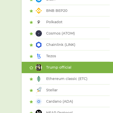
BNB BEP20
Polkadot
Cosmos (ATOM)
Chainlink (LINK)
Tezos
Trump official
Ethereum classic (ETC)
Stellar
Cardano (ADA)
NEAR Protocol