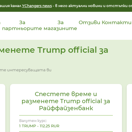
ашия канал
YChangers news
- в него актуални новини и отстъпки о
а
За
За
Отзиви
Контакти
партньорите
магазините
енете Trump official за
няте интересуващата ви
Спестете време и
разменете Trump official за
Райффайзенбанк
Валутен курс:
1 TRUMP - 112.25 RUR