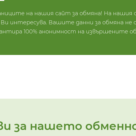
ниците на нашия сайт за обмяна! На нашия 
и интересува. Вашите данни за обмяна не се
рантира 100% анонимност на извършените об
и за нашето обменн