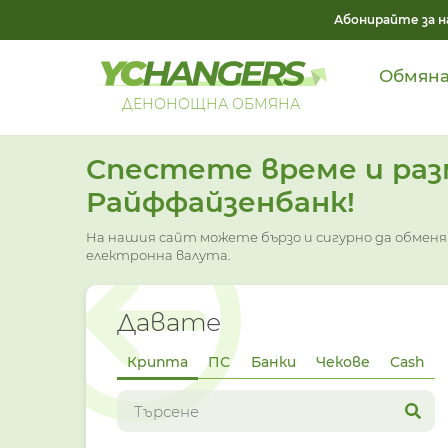
Абонирайте за н
Обмян
ДЕНОНОЩНА ОБМЯНА
Спестете време и разм
Райффайзенбанк!
На нашия сайт можете бързо и сигурно да обме
електронна валута.
Давате
Крипта
ПС
Банки
Чекове
Cash