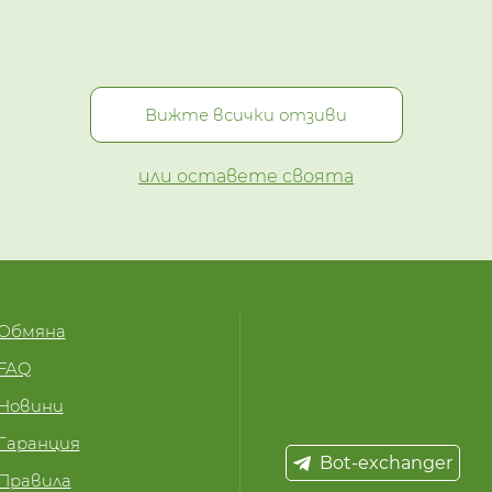
Вижте всички отзиви
или оставете своята
Обмяна
FAQ
Новини
Гаранция
Bot-exchanger
Правила