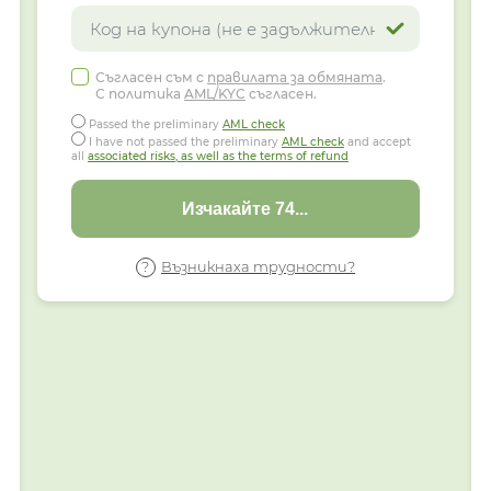
Съгласен съм с
правилата за обмяната
.
С политика
AML/KYC
съгласен.
Passed the preliminary
AML check
I have not passed the preliminary
AML check
and accept
all
associated risks, as well as the terms of refund
Изчакайте 60...
Възникнаха трудности?