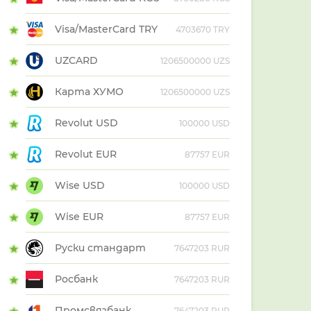
Visa/MasterCard TRY
4703670 TRY
UZCARD
1206500000 UZS
Карта ХУМО
1206500000 UZS
Revolut USD
100000 USD
Revolut EUR
87757 EUR
Wise USD
100000 USD
Wise EUR
87757 EUR
Руски стандарт
7647203 RUR
Росбанк
7647203 RUR
Промсвязбанк
7647203 RUR