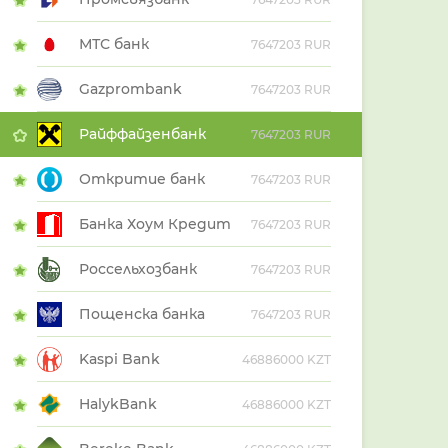
МТС банк
7647203 RUR
Gazprombank
7647203 RUR
Райффайзенбанк
7647203 RUR
Откритие банк
7647203 RUR
Банка Хоум Кредит
7647203 RUR
Россельхозбанк
7647203 RUR
Пощенска банка
7647203 RUR
Kaspi Bank
46886000 KZT
HalykBank
46886000 KZT