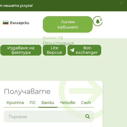
x
т нашата услуга!
0
Личен
Български
кабинет
Баланс: 0$
Регистрация
Издаване на
Lite
Bot-
фактура
версия
exchanger
Получавате
Крипта
ПС
Банки
Чекове
Cash