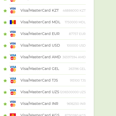
Visa/MasterCard KZT
46886000 KZT
Visa/MasterCard MDL
1750000 MDL
Visa/MasterCard EUR
87757 EUR
Visa/MasterCard USD
100000 USD
Visa/MasterCard AMD
36597594 AMD
Visa/MasterCard GEL
263196 GEL
Visa/MasterCard TJS
915100 TJS
Visa/MasterCard UZS
1206500000 UZS
Visa/MasterCard INR
9616250 INR
Visa/MasterCard KGS
8730280 KGS