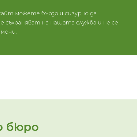
сайт можете бързо и сигурно да
 съхраняват на нашата служба и не се
мени.
о бюро