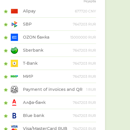
Резерва
Alipay
677720 CNY
SBP
7647203 RUR
OZON банка
15000000 RUR
Sberbank
7647203 RUR
T-Bank
7647203 RUR
МИР
7647203 RUR
Payment of invoices and QR
1 RUR
Алфа-банк
7647203 RUR
Blue bank
7647203 RUR
Visa/MasterCard RUB
7647203 RUR