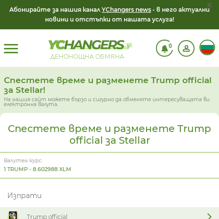
x
Абонирайте за нашия канал
YChangers news
- в него актуални
новини и отстъпки от нашата услуга!
0
ДЕНОНОЩНА ОБМЯНА
Спестете време и разменете Trump official
за Stellar!
На нашия сайт можете бързо и сигурно да обменяте интересуващата ви
електронна валута.
Спестете време и разменете Trump
official за Stellar
Валутен курс:
1 TRUMP - 8.602988 XLM
Изпрати
Trump official