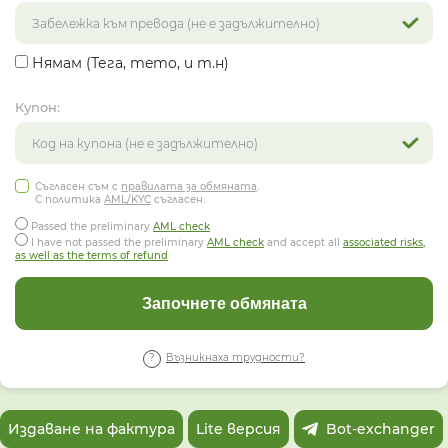
Нямам (Тега, memo, и т.н)
Купон:
Съгласен съм с
правилата за обмяната
.
С политика
AML/KYC
съгласен.
Passed the preliminary
AML check
I have not passed the preliminary
AML check
and accept all
associated risks,
as well as the terms of refund
Започнете обмяната
Възникнаха трудности?
Издаване на фактура
Lite версия
Bot-exchanger