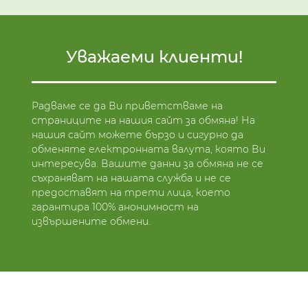
Уважаеми клиенти!
Радваме се да Ви приветстваме на
страниците на нашия сайт за обмяна! На
нашия сайт можете бързо и сигурно да
обменяте електронната валута, която Ви
интересува. Вашите данни за обмяна не се
съхраняват на нашата служба и не се
предоставят на трети лица, което
гарантира 100% анонимност на
извършените обмени.