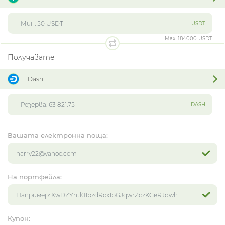
USDT
Max:
184000 USDT
Получавате
Dash
DASH
Вашата електронна поща:
На портфейла:
Купон: