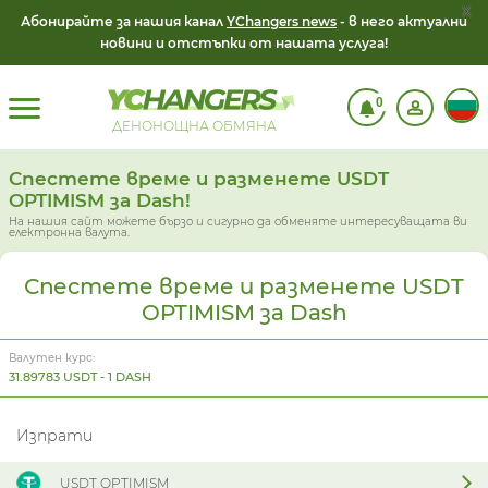
x
Абонирайте за нашия канал
YChangers news
- в него актуални
новини и отстъпки от нашата услуга!
0
ДЕНОНОЩНА ОБМЯНА
Спестете време и разменете USDT
OPTIMISM за Dash!
На нашия сайт можете бързо и сигурно да обменяте интересуващата ви
електронна валута.
Спестете време и разменете USDT
OPTIMISM за Dash
Валутен курс:
31.89783 USDT - 1 DASH
Изпрати
USDT OPTIMISM