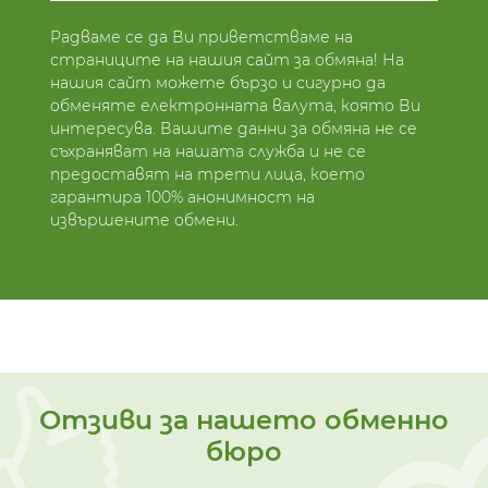
Радваме се да Ви приветстваме на
страниците на нашия сайт за обмяна! На
нашия сайт можете бързо и сигурно да
обменяте електронната валута, която Ви
интересува. Вашите данни за обмяна не се
съхраняват на нашата служба и не се
предоставят на трети лица, което
гарантира 100% анонимност на
извършените обмени.
Отзиви за нашето обменно
бюро