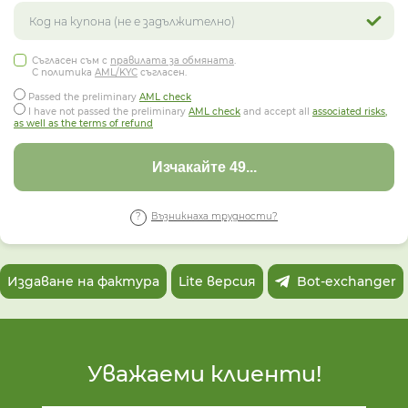
Съгласен съм с
правилата за обмяната
.
С политика
AML/KYC
съгласен.
Passed the preliminary
AML check
I have not passed the preliminary
AML check
and accept all
associated risks,
as well as the terms of refund
Изчакайте 46...
Възникнаха трудности?
Издаване на фактура
Lite версия
Bot-exchanger
Уважаеми клиенти!