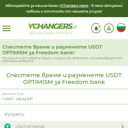
x
Абонирайте за нашия канал
YChangers news
- в него актуални
новини и отстъпки от нашата услуга!
0
ДЕНОНОЩНА ОБМЯНА
Спестете време и разменете USDT
OPTIMISM за Freedom bank!
На нашия сайт можете бързо и сигурно да обменяте интересуващата ви
електронна валута.
Спестете време и разменете USDT
OPTIMISM за Freedom bank
Валутен курс:
1 USDT - 432.42 KZT
Изпрати
USDT OPTIMISM