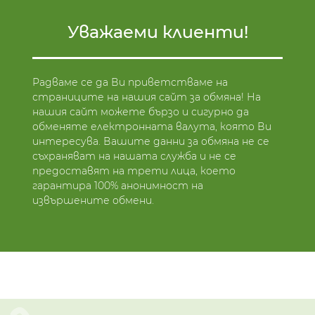
Уважаеми клиенти!
Радваме се да Ви приветстваме на
страниците на нашия сайт за обмяна! На
нашия сайт можете бързо и сигурно да
обменяте електронната валута, която Ви
интересува. Вашите данни за обмяна не се
съхраняват на нашата служба и не се
предоставят на трети лица, което
гарантира 100% анонимност на
извършените обмени.