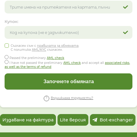
Купон:
Съгласен съм с
правилата за обмяната
.
С политика
AML/KYC
съгласен.
Passed the preliminary
AML check
I have not passed the preliminary
AML check
and accept all
associated risks,
as well as the terms of refund
Започнете обмяната
Възникнаха трудности?
Издаване на фактура
Lite версия
Bot-exchanger