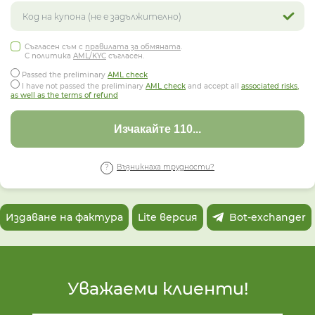
Съгласен съм с
правилата за обмяната
.
С политика
AML/KYC
съгласен.
Passed the preliminary
AML check
I have not passed the preliminary
AML check
and accept all
associated risks,
as well as the terms of refund
Изчакайте 107...
Възникнаха трудности?
Издаване на фактура
Lite версия
Bot-exchanger
Уважаеми клиенти!