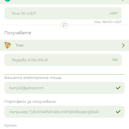
USDT
Max:
184000 USDT
Получавате
Tron
TRX
Вашата електронна поща:
Портфейл за получаване:
Купон: