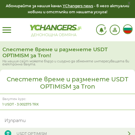
x
Абонирайте за нашия канал
YChangers news
- в него актуални
новини и отстъпки от нашата услуга!
0
ДЕНОНОЩНА ОБМЯНА
Спестете време и разменете USDT
OPTIMISM за Tron!
На нашия сайт можете бързо и сигурно да обменяте интересуващата ви
електронна валута.
Спестете време и разменете USDT
OPTIMISM за Tron
Валутен курс:
1 USDT - 3.002375 TRX
Изпрати
USDT OPTIMISM