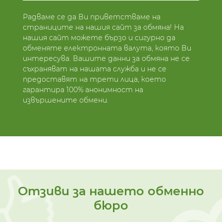
Радваме се да Ви приветстваме на
страниците на нашия сайт за обмяна! На
нашия сайт можете бързо и сигурно да
обменяте електронната валута, която Ви
интересува. Вашите данни за обмяна не се
съхраняват на нашата служба и не се
предоставят на трети лица, което
гарантира 100% анонимност на
извършените обмени.
Отзиви за нашето обменно
бюро