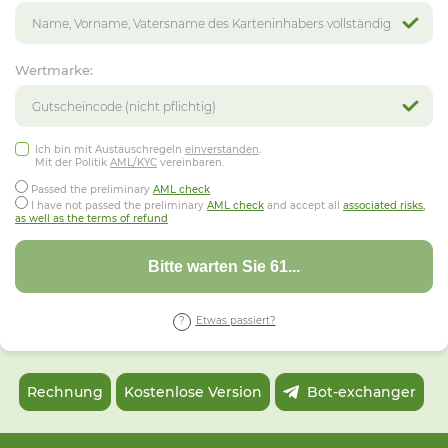
Wertmarke:
Ich bin mit Austauschregeln
einverstanden
.
Mit der Politik
AML/KYC
vereinbaren.
Passed the preliminary
AML check
I have not passed the preliminary
AML check
and accept all
associated risks,
as well as the terms of refund
Bitte warten Sie 57...
Etwas passiert?
Rechnung
Kostenlose Version
Bot-exchanger