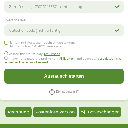
Wertmarke:
Ich bin mit Austauschregeln
einverstanden
.
Mit der Politik
AML/KYC
vereinbaren.
Passed the preliminary
AML check
I have not passed the preliminary
AML check
and accept all
associated risks,
as well as the terms of refund
Austausch starten
Etwas passiert?
Rechnung
Kostenlose Version
Bot-exchanger