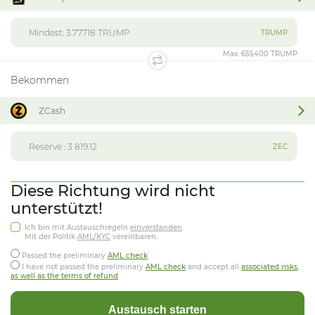
TRUMP
Max:
655400 TRUMP
Bekommen
ZCash
ZEC
Diese Richtung wird nicht
unterstützt!
Ich bin mit Austauschregeln
einverstanden
.
Mit der Politik
AML/KYC
vereinbaren.
Passed the preliminary
AML check
I have not passed the preliminary
AML check
and accept all
associated risks,
as well as the terms of refund
Austausch starten