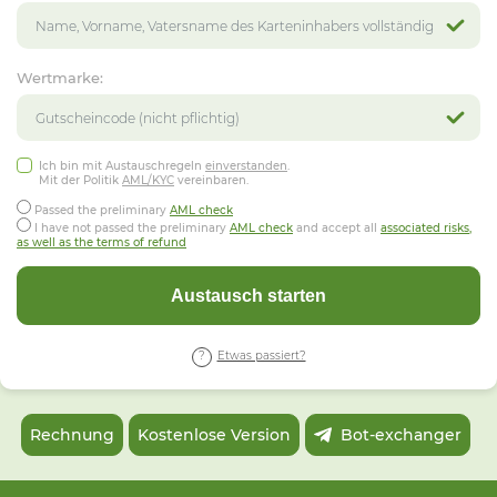
Wertmarke:
Ich bin mit Austauschregeln
einverstanden
.
Mit der Politik
AML/KYC
vereinbaren.
Passed the preliminary
AML check
I have not passed the preliminary
AML check
and accept all
associated risks,
as well as the terms of refund
Austausch starten
Etwas passiert?
Rechnung
Kostenlose Version
Bot-exchanger