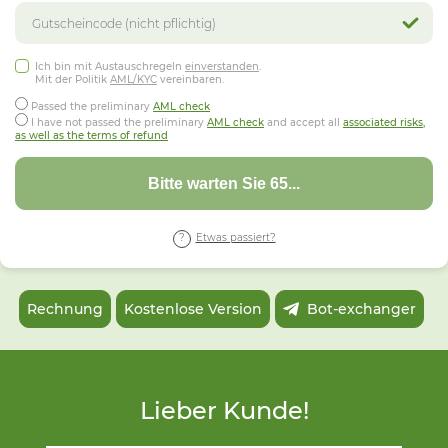
Ich bin mit Austauschregeln
einverstanden
.
Mit der Politik
AML/KYC
vereinbaren.
Passed the preliminary
AML check
I have not passed the preliminary
AML check
and accept all
associated risks,
as well as the terms of refund
Bitte warten Sie 62...
Etwas passiert?
Rechnung
Kostenlose Version
Bot-exchanger
Lieber Kunde!