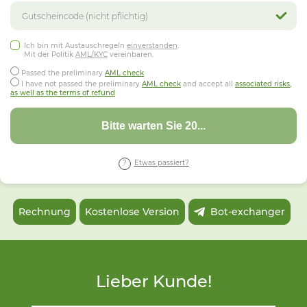
Ich bin mit Austauschregeln
einverstanden
.
Mit der Politik
AML/KYC
vereinbaren.
Passed the preliminary
AML check
I have not passed the preliminary
AML check
and accept all
associated risks,
as well as the terms of refund
Bitte warten Sie 16...
Etwas passiert?
Rechnung
Kostenlose Version
Bot-exchanger
Lieber Kunde!