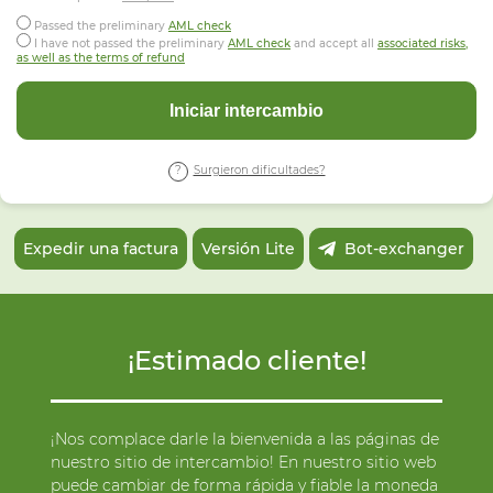
Passed the preliminary
AML check
I have not passed the preliminary
AML check
and accept all
associated risks,
as well as the terms of refund
Iniciar intercambio
Surgieron dificultades?
Expedir una factura
Versión Lite
Bot-exchanger
¡Estimado cliente!
¡Nos complace darle la bienvenida a las páginas de
nuestro sitio de intercambio! En nuestro sitio web
puede cambiar de forma rápida y fiable la moneda