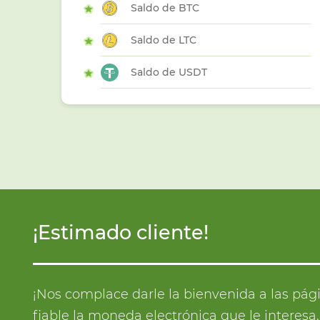
Saldo de BTC
Saldo de LTC
Saldo de USDT
¡Estimado cliente!
¡Nos complace darle la bienvenida a las pág
fiable la moneda electrónica que le interes