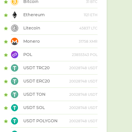
Bitcoin
31 BTC
Ethereum
1121 ETH
Litecoin
45837 LTC
Monero
31758 XMR
POL
23855343 POL
USDT TRC20
20028748 USDT
USDT ERC20
20028748 USDT
USDT TON
20028748 USDT
USDT SOL
20028748 USDT
USDT POLYGON
20028748 USDT