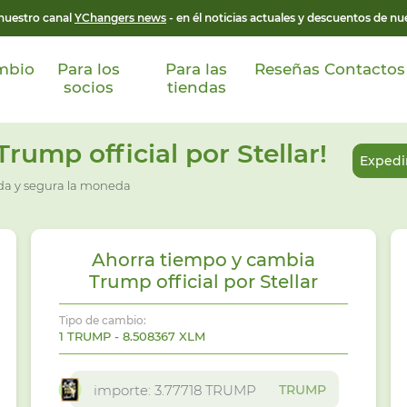
 nuestro canal
YChangers news
- en él noticias actuales y descuentos de nue
mbio
Para los
Para las
Reseñas
Contactos
socios
tiendas
ump official por Stellar!
Expedir
ida y segura la moneda
Ahorra tiempo y cambia
Trump official por Stellar
Tipo de cambio:
1 TRUMP - 8.508367 XLM
TRUMP