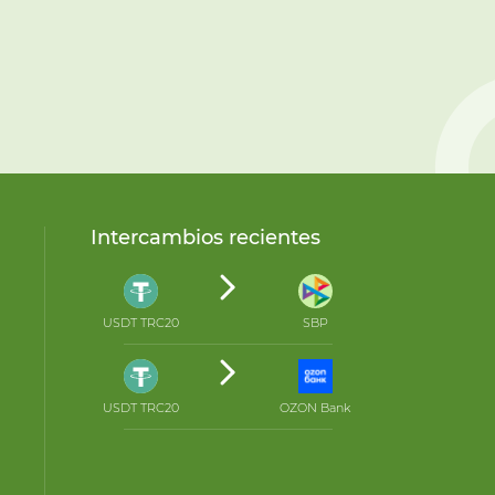
Intercambios recientes
USDT TRC20
SBP
USDT TRC20
OZON Bank