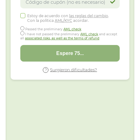
Estoy de acuerdo con
las reglas del cambio
.
Con la política
AML/KYC
acordar.
Passed the preliminary
AML check
I have not passed the preliminary
AML check
and accept
all
associated risks, as well as the terms of refund
Espere 63...
Surgieron dificultades?