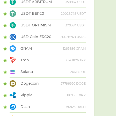
USDT ARBITRUM
358967 USDT
USDT BEP20
20028748 USDT
USDT OPTIMISM
370374 USDT
USD Coin ERC20
20028748 USDC
GRAM
1265986 GRAM
Tron
6143826 TRX
Solana
26618 SOL
Dogecoin
27796660 DOGE
Ripple
1871555 XRP
Dash
60923 DASH