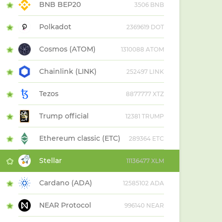
BNB BEP20
3506 BNB
Polkadot
2369619 DOT
Cosmos (ATOM)
1310088 ATOM
Chainlink (LINK)
252497 LINK
Tezos
8877777 XTZ
Trump official
12381 TRUMP
Ethereum classic (ETC)
289364 ETC
Stellar
11136477 XLM
Cardano (ADA)
12585102 ADA
NEAR Protocol
996140 NEAR