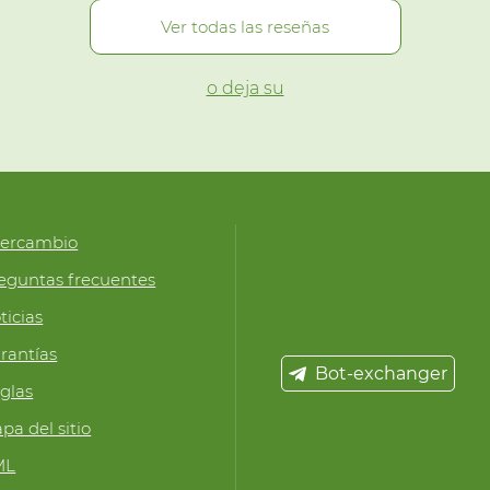
Ver todas las reseñas
o deja su
tercambio
eguntas frecuentes
ticias
rantías
Bot-exchanger
glas
pa del sitio
ML