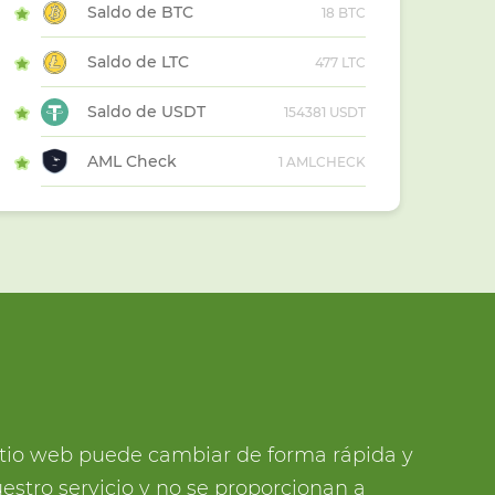
Saldo de BTC
18 BTC
Saldo de LTC
477 LTC
Saldo de USDT
154381 USDT
AML Check
1 AMLCHECK
sitio web puede cambiar de forma rápida y
estro servicio y no se proporcionan a