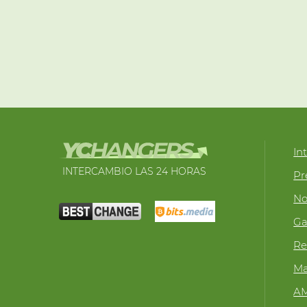
In
INTERCAMBIO LAS 24 HORAS
Pr
No
Ga
Re
Ma
A