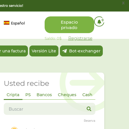
x
stro servicio!
0
Espacio
Español
privado
Registrarse
Saldo: 0$
 una factura
Versión Lite
Bot-exchanger
Usted recibe
Cripta
PS
Bancos
Cheques
Cash
Reserva