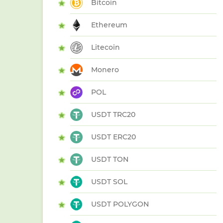
Bitcoin
Ethereum
Litecoin
Monero
POL
USDT TRC20
USDT ERC20
USDT TON
USDT SOL
USDT POLYGON