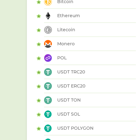
Bitcoin
Ethereum
Litecoin
Monero
POL
USDT TRC20
USDT ERC20
USDT TON
USDT SOL
USDT POLYGON