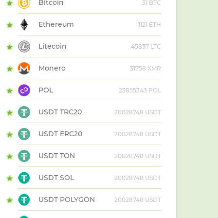
Bitcoin
31 BTC
Ethereum
1121 ETH
Litecoin
45837 LTC
Monero
31758 XMR
POL
23855343 POL
USDT TRC20
20028748 USDT
USDT ERC20
20028748 USDT
USDT TON
20028748 USDT
USDT SOL
20028748 USDT
USDT POLYGON
20028748 USDT