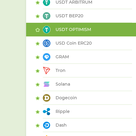
USDT ARBITRUM
USDT BEP20
USDT OPTIMISM
USD Coin ERC20
GRAM
Tron
Solana
Dogecoin
Ripple
Dash