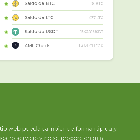
Saldo de BTC
18 BTC
Saldo de LTC
477 LTC
Saldo de USDT
154381 USDT
AML Check
1 AMLCHECK
sitio web puede cambiar de forma rápida y
estro servicio y no se proporcionan a