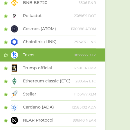
BNB BEP20
3506 BNB
Polkadot
2369619 DOT
Cosmos (ATOM)
1310088 ATOM
Chainlink (LINK)
252497 LINK
Tezos
8877777 XTZ
Trump official
12381 TRUMP
Ethereum classic (ETC)
289364 ETC
Stellar
11136477 XLM
Cardano (ADA)
12585102 ADA
NEAR Protocol
996140 NEAR