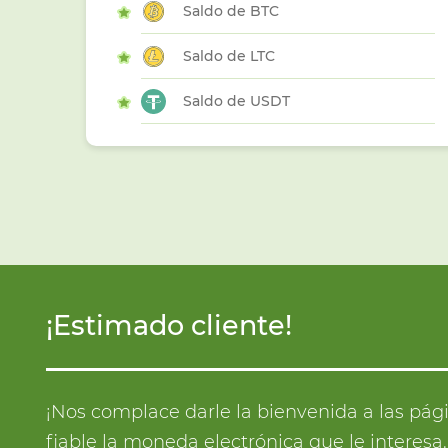
Saldo de BTC
Saldo de LTC
Saldo de USDT
¡Estimado cliente!
¡Nos complace darle la bienvenida a las pág
fiable la moneda electrónica que le interes