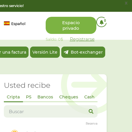
x
stro servicio!
0
Espacio
Español
privado
Registrarse
Saldo: 0$
 una factura
Versión Lite
Bot-exchanger
Usted recibe
Cripta
PS
Bancos
Cheques
Cash
Reserva