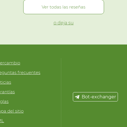
Ver todas las reseñas
o deja su
tercambio
eguntas frecuentes
ticias
rantías
Bot-exchanger
glas
pa del sitio
ML