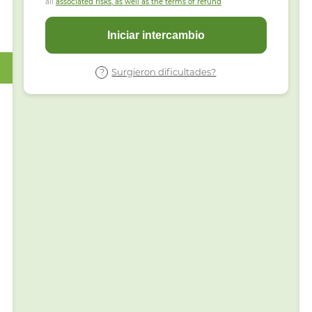
all
associated risks, as well as the terms of refund
Iniciar intercambio
Surgieron dificultades?