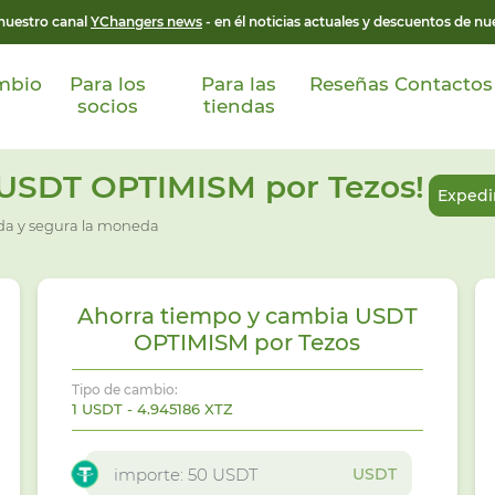
 nuestro canal
YChangers news
- en él noticias actuales y descuentos de nue
mbio
Para los
Para las
Reseñas
Contactos
socios
tiendas
 USDT OPTIMISM por Tezos!
Expedir
ida y segura la moneda
Ahorra tiempo y cambia USDT
OPTIMISM por Tezos
Tipo de cambio:
1 USDT - 4.945186 XTZ
USDT