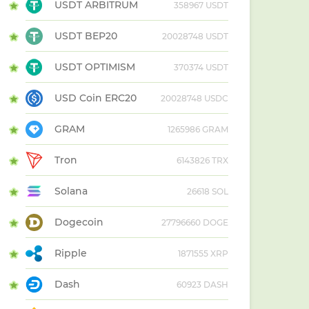
USDT ARBITRUM
358967 USDT
USDT BEP20
20028748 USDT
USDT OPTIMISM
370374 USDT
USD Coin ERC20
20028748 USDC
GRAM
1265986 GRAM
Tron
6143826 TRX
Solana
26618 SOL
Dogecoin
27796660 DOGE
Ripple
1871555 XRP
Dash
60923 DASH