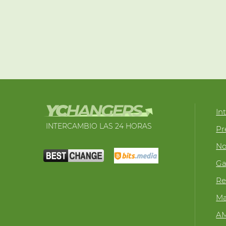
In
INTERCAMBIO LAS 24 HORAS
Pr
No
Ga
Re
Ma
A