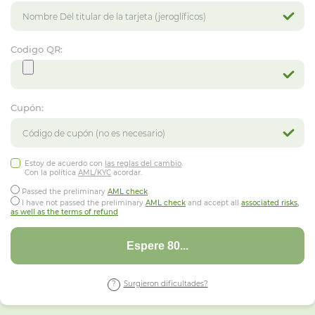
Codigo QR:
Cupón:
Estoy de acuerdo con
las reglas del cambio
.
Con la política
AML/KYC
acordar.
Passed the preliminary
AML check
I have not passed the preliminary
AML check
and accept all
associated risks,
as well as the terms of refund
Espere 76...
Surgieron dificultades?