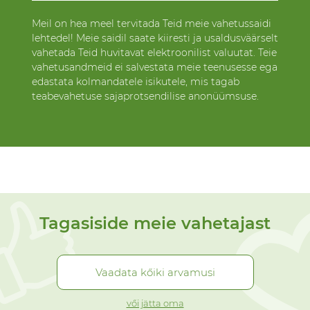
Meil on hea meel tervitada Teid meie vahetussaidi
lehtedel! Meie saidil saate kiiresti ja usaldusväärselt
vahetada Teid huvitavat elektroonilist valuutat. Teie
vahetusandmeid ei salvestata meie teenusesse ega
edastata kolmandatele isikutele, mis tagab
teabevahetuse sajaprotsendilise anonüümsuse.
Tagasiside meie vahetajast
Vaadata kőiki arvamusi
vői jätta oma