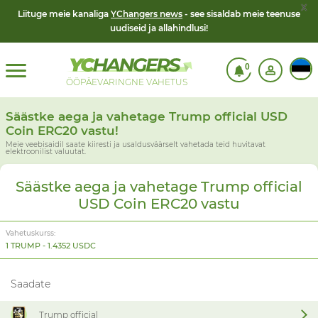
x
Liituge meie kanaliga
YChangers news
- see sisaldab meie teenuse
uudiseid ja allahindlusi!
0
ÖÖPÄEVARINGNE VAHETUS
Säästke aega ja vahetage Trump official USD
Coin ERC20 vastu!
Meie veebisaidil saate kiiresti ja usaldusväärselt vahetada teid huvitavat
elektroonilist valuutat.
Säästke aega ja vahetage Trump official
USD Coin ERC20 vastu
Vahetuskurss:
1 TRUMP - 1.4352 USDC
Saadate
Trump official