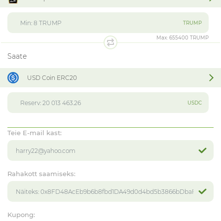
TRUMP
Max:
655400 TRUMP
Saate
USD Coin ERC20
USDC
Teie E-mail kast:
Rahakott saamiseks:
Kupong: