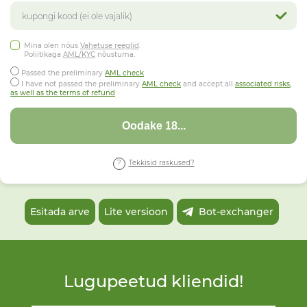
Mina olen nőus
Vahetuse reeglid
.
Poliitikaga
AML/KYC
nõustuma.
Passed the preliminary
AML check
I have not passed the preliminary
AML check
and accept all
associated risks,
as well as the terms of refund
Oodake 15...
Tekkisid raskused?
Esitada arve
Lite versioon
Bot-exchanger
Lugupeetud kliendid!