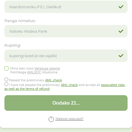
Panga nimetus:
Kupong:
Mina olen nőus
Vahetuse reeglid
.
Poliitikaga
AML/KYC
nõustuma.
Passed the preliminary
AML check
I have not passed the preliminary
AML check
and accept all
associated risks,
as well as the terms of refund
Oodake 17...
Tekkisid raskused?