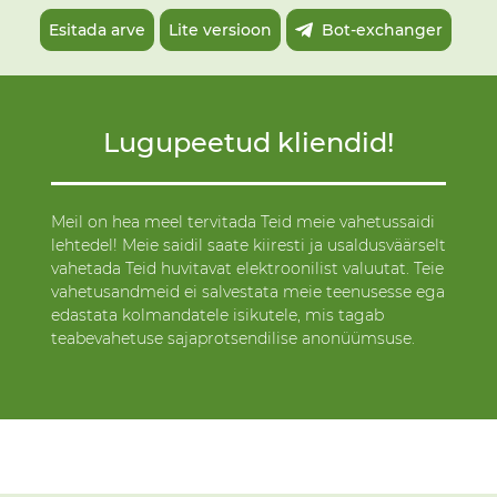
Esitada arve
Lite versioon
Bot-exchanger
Lugupeetud kliendid!
Meil on hea meel tervitada Teid meie vahetussaidi
lehtedel! Meie saidil saate kiiresti ja usaldusväärselt
vahetada Teid huvitavat elektroonilist valuutat. Teie
vahetusandmeid ei salvestata meie teenusesse ega
edastata kolmandatele isikutele, mis tagab
teabevahetuse sajaprotsendilise anonüümsuse.