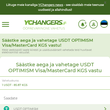
x
Liituge meie kanaliga
YChangers news
- see sisaldab meie teenuse
uudiseid ja allahindlusi!
0
ÖÖPÄEVARINGNE VAHETUS
Säästke aega ja vahetage USDT OPTIMISM
Visa/MasterCard KGS vastu!
Meie veebisaidil saate kiiresti ja usaldusväärselt vahetada teid huvitavat
elektroonilist valuutat.
Säästke aega ja vahetage USDT
OPTIMISM Visa/MasterCard KGS vastu
Vahetuskurss:
1 USDT - 85.87 KGS
Saadate
USDT OPTIMISM