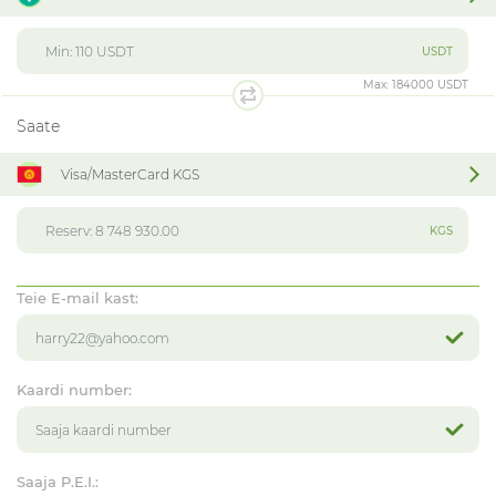
USDT
Max:
184000 USDT
Saate
Visa/MasterCard KGS
KGS
Teie E-mail kast:
Kaardi number:
Saaja P.E.I.: