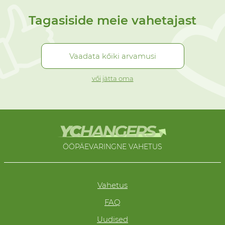
Tagasiside meie vahetajast
Vaadata kőiki arvamusi
vői jätta oma
ÖÖPÄEVARINGNE VAHETUS
Vahetus
FAQ
Uudised