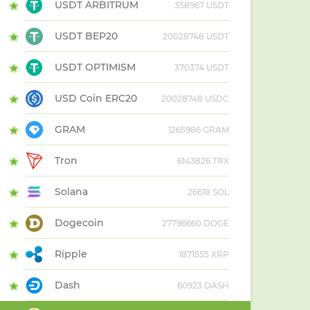
USDT ARBITRUM
358967 USDT
USDT BEP20
20028748 USDT
USDT OPTIMISM
370374 USDT
USD Coin ERC20
20028748 USDC
GRAM
1265986 GRAM
Tron
6143826 TRX
Solana
26618 SOL
Dogecoin
27796660 DOGE
Ripple
1871555 XRP
Dash
60923 DASH