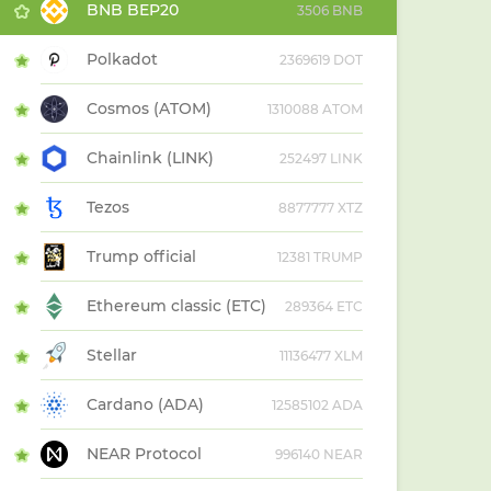
BNB BEP20
3506 BNB
Polkadot
2369619 DOT
Cosmos (ATOM)
1310088 ATOM
Chainlink (LINK)
252497 LINK
Tezos
8877777 XTZ
Trump official
12381 TRUMP
Ethereum classic (ETC)
289364 ETC
Stellar
11136477 XLM
Cardano (ADA)
12585102 ADA
NEAR Protocol
996140 NEAR