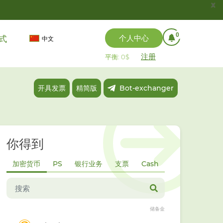
x
0
个人中心
式
中文
注册
平衡: 0$
开具发票
精简版
Bot-exchanger
你得到
加密货币
PS
银行业务
支票
Cash
储备金