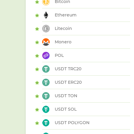
Bitcoin
Ethereum
Litecoin
Monero
POL
USDT TRC20
USDT ERC20
USDT TON
USDT SOL
USDT POLYGON