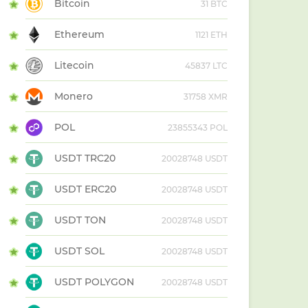
Bitcoin
31 BTC
Ethereum
1121 ETH
Litecoin
45837 LTC
Monero
31758 XMR
POL
23855343 POL
USDT TRC20
20028748 USDT
USDT ERC20
20028748 USDT
USDT TON
20028748 USDT
USDT SOL
20028748 USDT
USDT POLYGON
20028748 USDT