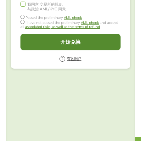
我同意
交易所的规则
.
与政治
AML/KYC
同意.
Passed the preliminary
AML check
I have not passed the preliminary
AML check
and accept
all
associated risks, as well as the terms of refund
开始兑换
有困难?