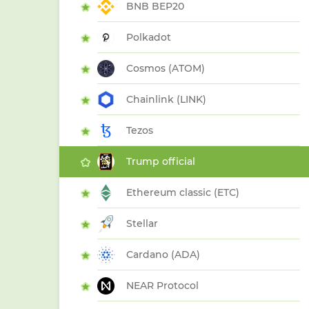
BNB BEP20
Polkadot
Cosmos (ATOM)
Chainlink (LINK)
Tezos
Trump official
Ethereum classic (ETC)
Stellar
Cardano (ADA)
NEAR Protocol